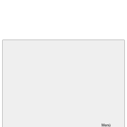
Deutsche Umweltstiftung
Menü