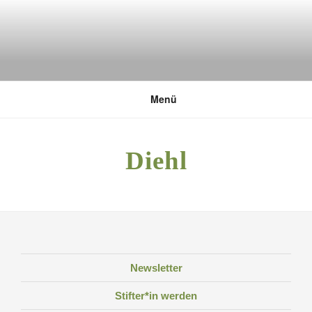
Zum
Inhalt
springen
DEUTSCHE UMWELTSTIFTUNG
Menü
Diehl
Newsletter
Stifter*in werden