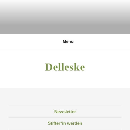
Zum
Inhalt
springen
DEUTSCHE UMWELTSTIFTUNG
Menü
Delleske
Newsletter
Stifter*in werden