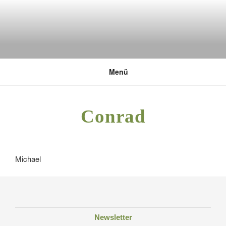
Zum
Inhalt
springen
DEUTSCHE UMWELTSTIFTUNG
Menü
Conrad
Michael
Newsletter