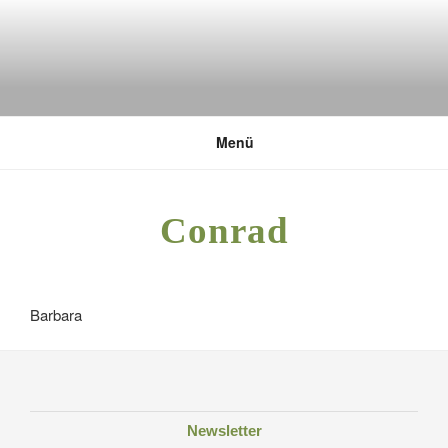
Zum
Inhalt
springen
DEUTSCHE UMWELTSTIFTUNG
Menü
Conrad
Barbara
Newsletter