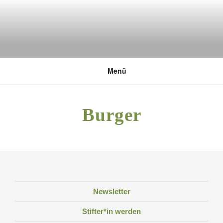
Zum
Inhalt
springen
DEUTSCHE UMWELTSTIFTUNG
Menü
Burger
Newsletter
Stifter*in werden