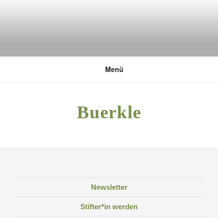
Zum
Inhalt
springen
DEUTSCHE UMWELTSTIFTUNG
Menü
Buerkle
Newsletter
Stifter*in werden