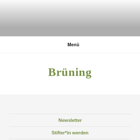
Zum
Inhalt
springen
DEUTSCHE UMWELTSTIFTUNG
Menü
Brüning
Newsletter
Stifter*in werden