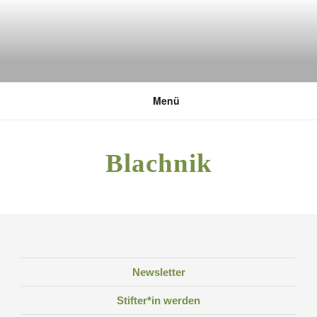
Zum
Inhalt
springen
DEUTSCHE UMWELTSTIFTUNG
Menü
Blachnik
Newsletter
Stifter*in werden