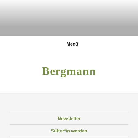
Zum
Inhalt
springen
DEUTSCHE UMWELTSTIFTUNG
Menü
Bergmann
Newsletter
Stifter*in werden