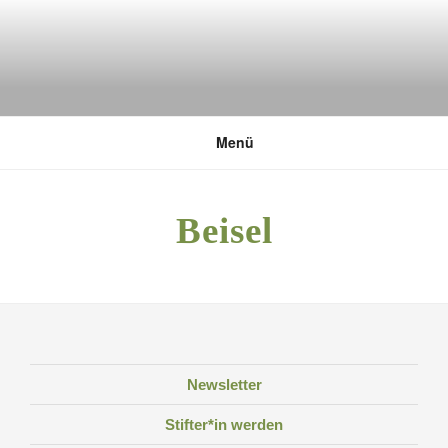
Zum
Inhalt
springen
DEUTSCHE UMWELTSTIFTUNG
Menü
Beisel
Newsletter
Stifter*in werden