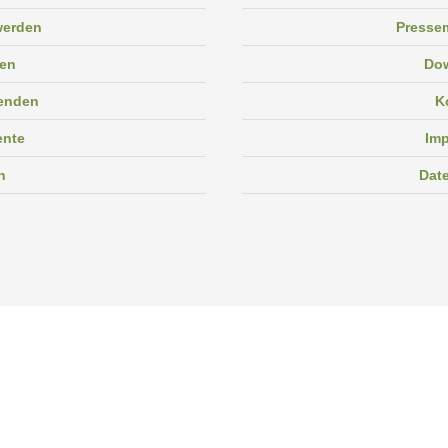
 werden
Pressem
en
Do
enden
K
ente
Im
n
Dat
Facebook
Instagram
Linkedin