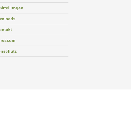
itteilungen
wnloads
ontakt
pressum
enschutz