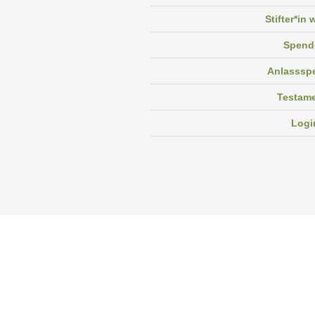
Stifter*in
Spend
Anlasssp
Testam
Logi