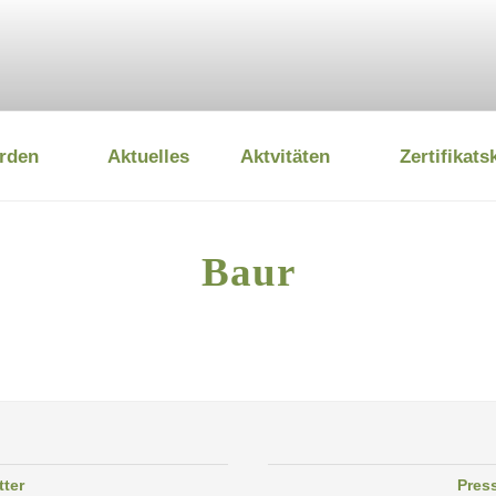
rden
Aktuelles
Aktvitäten
Zertifikats
 UMWELTSTIFTUNG
Baur
tter
Pres