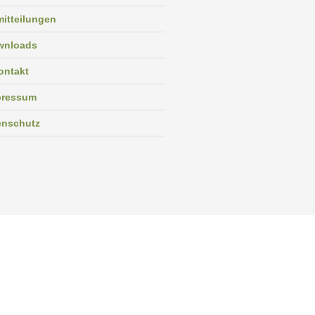
itteilungen
wnloads
ontakt
pressum
enschutz