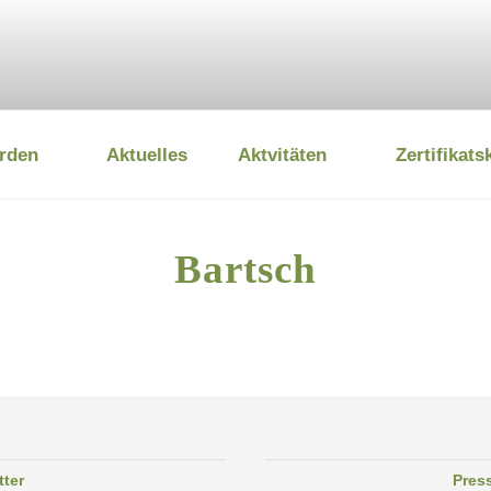
rden
Aktuelles
Aktvitäten
Zertifikats
 UMWELTSTIFTUNG
Bartsch
tter
Pres