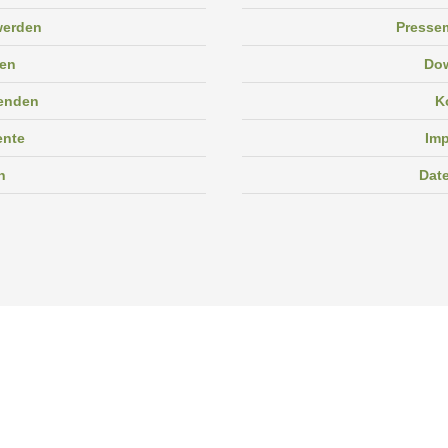
 werden
Pressem
en
Do
enden
K
ente
Im
n
Dat
Facebook
Instagram
Linkedin