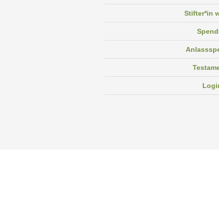
Stifter*in
Spend
Anlasssp
Testam
Logi