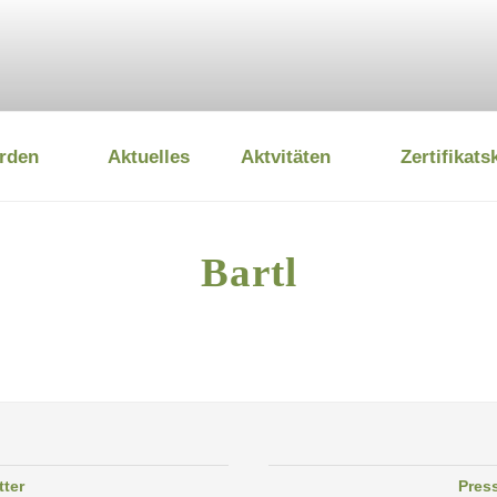
rden
Aktuelles
Aktvitäten
Zertifikats
 UMWELTSTIFTUNG
Bartl
tter
Pres