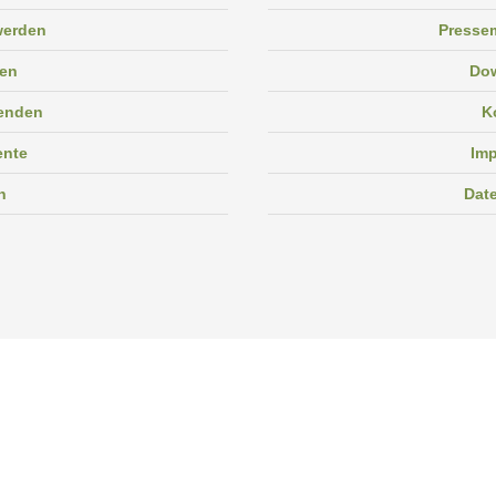
 werden
Pressem
en
Do
enden
K
ente
Im
n
Dat
Facebook
Instagram
Linkedin