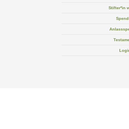
Stifter*in
Spend
Anlasssp
Testam
Logi