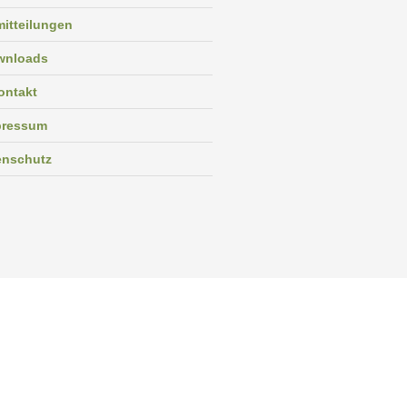
itteilungen
wnloads
ontakt
pressum
enschutz