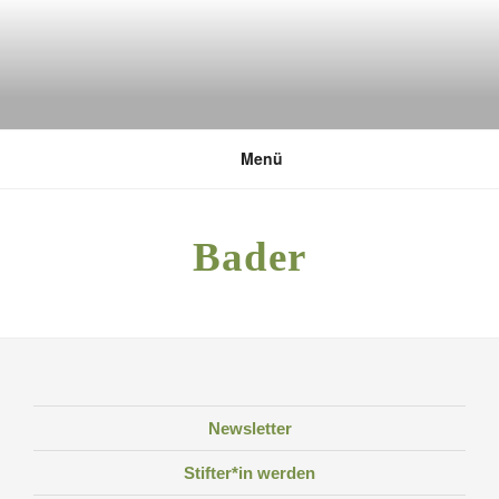
Zum
Inhalt
springen
DEUTSCHE UMWELTSTIFTUNG
Menü
Bader
Newsletter
Stifter*in werden