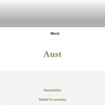
Zum
Inhalt
springen
DEUTSCHE UMWELTSTIFTUNG
Menü
Aust
Newsletter
Stifter*in werden