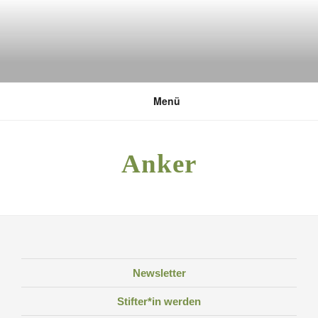
Zum
Inhalt
springen
DEUTSCHE UMWELTSTIFTUNG
Menü
Anker
Newsletter
Stifter*in werden