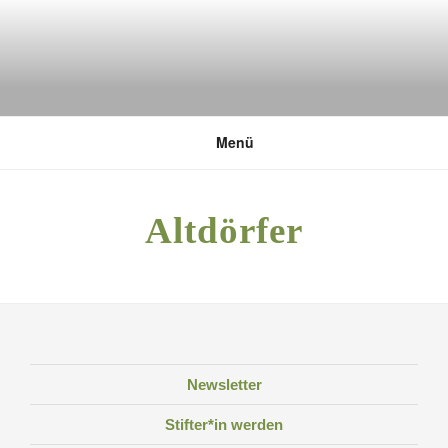
Zum
Inhalt
springen
DEUTSCHE UMWELTSTIFTUNG
Menü
Altdörfer
Newsletter
Stifter*in werden