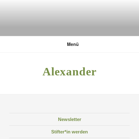
Zum
Inhalt
springen
DEUTSCHE UMWELTSTIFTUNG
Menü
Alexander
Newsletter
Stifter*in werden