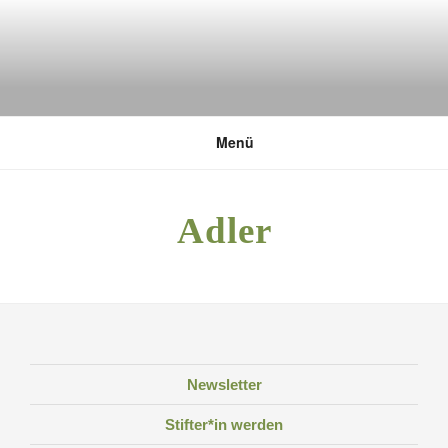
Zum
Inhalt
springen
DEUTSCHE UMWELTSTIFTUNG
Menü
Adler
Newsletter
Stifter*in werden