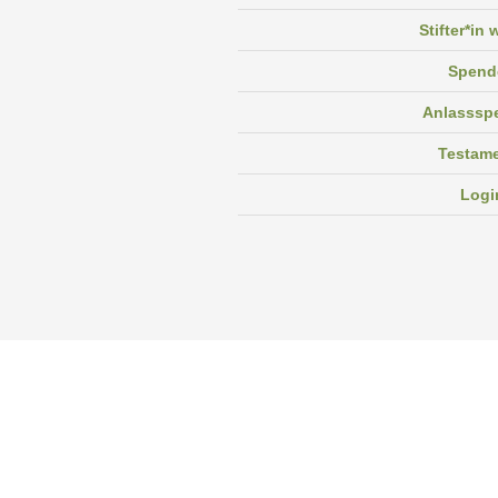
Stifter*in
Spend
Anlasssp
Testam
Logi