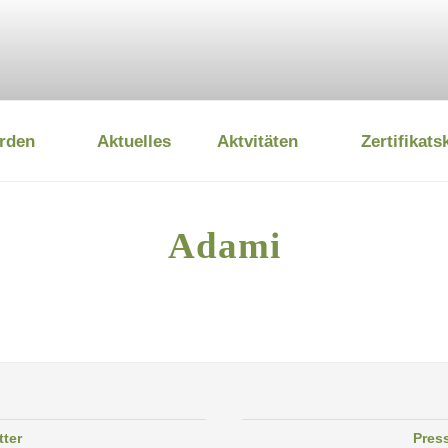
rden
Aktuelles
Aktvitäten
Zertifikats
 UMWELTSTIFTUNG
Adami
tter
Pres