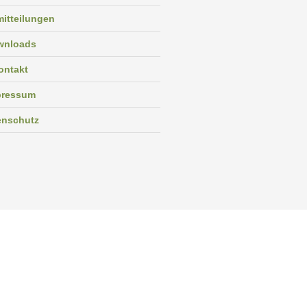
itteilungen
wnloads
ontakt
pressum
enschutz