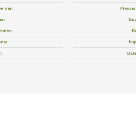
 werden
Pressem
en
Do
enden
K
ente
Im
n
Dat
Facebook
Instagram
Linkedin