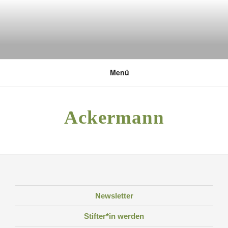
Zum
Inhalt
springen
DEUTSCHE UMWELTSTIFTUNG
Menü
Ackermann
Newsletter
Stifter*in werden