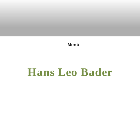
Zum
Inhalt
springen
DEUTSCHE UMWELTSTIFTUNG
Menü
Hans Leo Bader