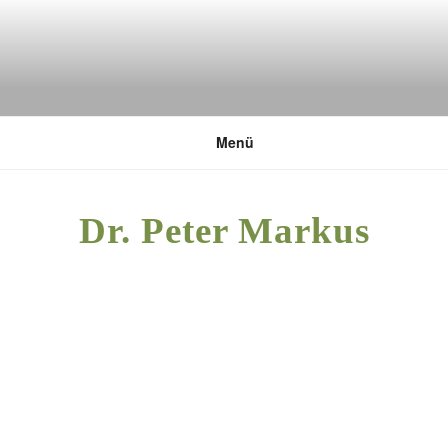
Zum
Inhalt
springen
DEUTSCHE UMWELTSTIFTUNG
Menü
Dr. Peter Markus