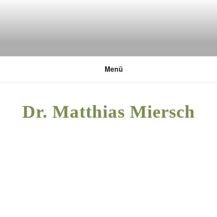
Zum
Inhalt
springen
DEUTSCHE UMWELTSTIFTUNG
Menü
Dr. Matthias Miersch