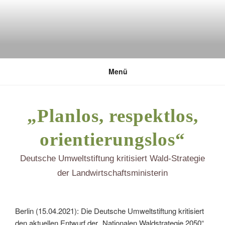
Zum
Inhalt
springen
DEUTSCHE UMWELTSTIFTUNG
Menü
„Planlos, respektlos,
orientierungslos“
Deutsche Umweltstiftung kritisiert Wald-Strategie
der Landwirtschaftsministerin
Berlin (15.04.2021): Die Deutsche Umweltstiftung kritisiert
den aktuellen Entwurf der „Nationalen Waldstrategie 2050“