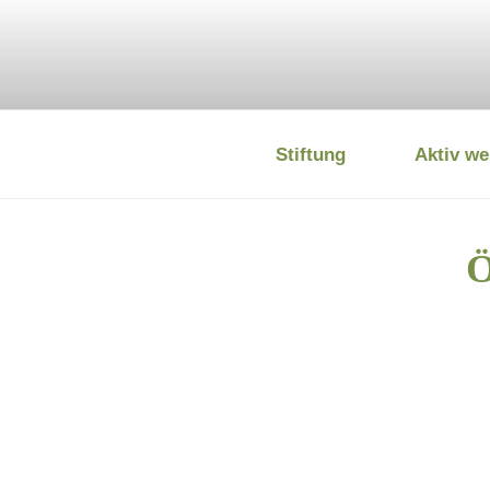
Zum
Inhalt
springen
Stiftung
Aktiv we
DEUTSCHE
Ö