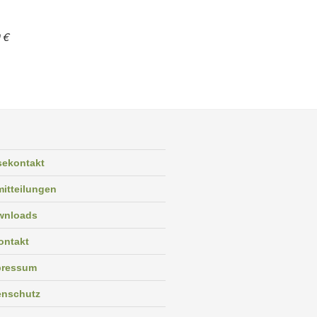
 €
sekontakt
itteilungen
wnloads
ontakt
pressum
enschutz