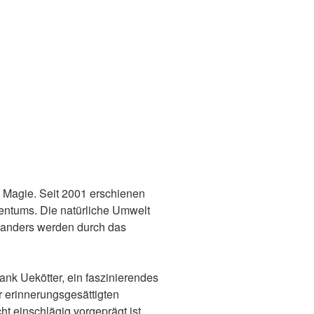
e Magie. Seit 2001 erschienen
tentums. Die natürliche Umwelt
te anders werden durch das
ank Uekötter, ein faszinierendes
r erinnerungsgesättigten
t einschlägig vorgeprägt ist.