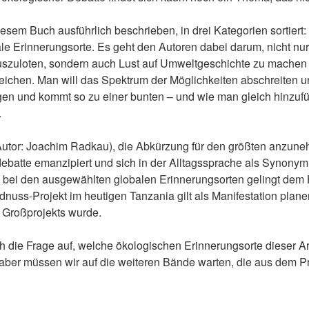
esem Buch ausführlich beschrieben, in drei Kategorien sortiert:
e Erinnerungsorte. Es geht den Autoren dabei darum, nicht nur
uszuloten, sondern auch Lust auf Umweltgeschichte zu machen 
reichen. Man will das Spektrum der Möglichkeiten abschreiten un
en und kommt so zu einer bunten – und wie man gleich hinzuf
.
(Autor: Joachim Radkau), die Abkürzung für den größten anzune
batte emanzipiert und sich in der Alltagssprache als Synonym 
ch bei den ausgewählten globalen Erinnerungsorten gelingt dem
nuss-Projekt im heutigen Tanzania gilt als Manifestation planer
 Großprojekts wurde.
die Frage auf, welche ökologischen Erinnerungsorte dieser Art
aber müssen wir auf die weiteren Bände warten, die aus dem P