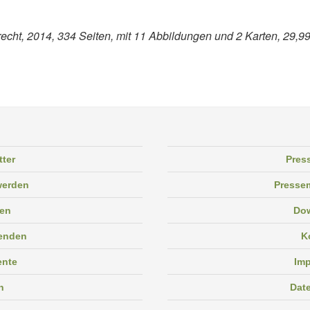
cht, 2014, 334 Seiten, mit 11 Abbildungen und 2 Karten, 29,99
tter
Pres
 werden
Pressem
en
Do
enden
K
ente
Im
n
Dat