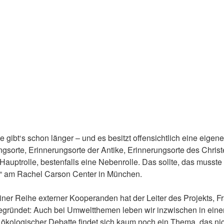
 gibt‘s schon länger – und es besitzt offensichtlich eine eigen
gsorte, Erinnerungsorte der Antike, Erinnerungsorte des Chris
 Hauptrolle, bestenfalls eine Nebenrolle. Das sollte, das muss
g“ am Rachel Carson Center in München.
iner Reihe externer Kooperanden hat der Leiter des Projekts, Fr
begründet: Auch bei Umweltthemen leben wir inzwischen in eine
ökologischer Debatte findet sich kaum noch ein Thema, das nich