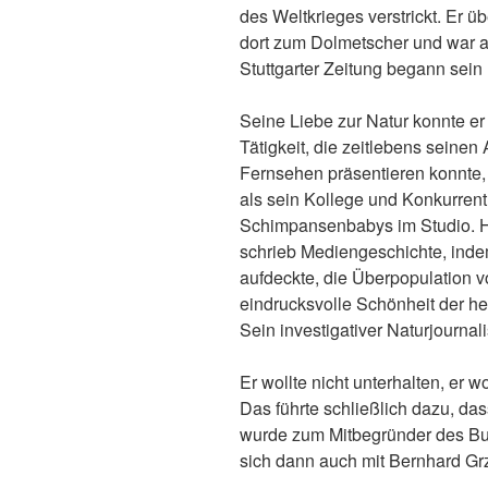
des Weltkrieges verstrickt. Er ü
dort zum Dolmetscher und war au
Stuttgarter Zeitung begann sein 
Seine Liebe zur Natur konnte er
Tätigkeit, die zeitlebens seine
Fernsehen präsentieren konnte, pr
als sein Kollege und Konkurrent
Schimpansenbabys im Studio. Hor
schrieb Mediengeschichte, inde
aufdeckte, die Überpopulation v
eindrucksvolle Schönheit der h
Sein investigativer Naturjourna
Er wollte nicht unterhalten, er w
Das führte schließlich dazu, das
wurde zum Mitbegründer des Bun
sich dann auch mit Bernhard G