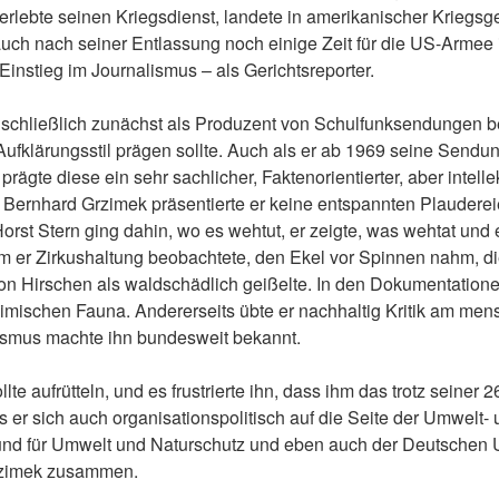
berlebte seinen Kriegsdienst, landete in amerikanischer Kriegsg
ch nach seiner Entlassung noch einige Zeit für die US-Armee i
Einstieg im Journalismus – als Gerichtsreporter.
 schließlich zunächst als Produzent von Schulfunksendungen be
n Aufklärungsstil prägen sollte. Auch als er ab 1969 seine Send
ägte diese ein sehr sachlicher, Faktenorientierter, aber intelle
 Bernhard Grzimek präsentierte er keine entspannten Plaudereie
st Stern ging dahin, wo es wehtut, er zeigte, was wehtat und e
m er Zirkushaltung beobachtete, den Ekel vor Spinnen nahm, 
on Hirschen als waldschädlich geißelte. In den Dokumentationen
eimischen Fauna. Andererseits übte er nachhaltig Kritik am me
lismus machte ihn bundesweit bekannt.
ollte aufrütteln, und es frustrierte ihn, dass ihm das trotz seine
s er sich auch organisationspolitisch auf die Seite der Umwelt- 
d für Umwelt und Naturschutz und eben auch der Deutschen Um
rzimek zusammen.