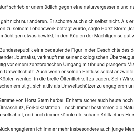
„natur“ schrieb er unermüdlich gegen eine naturvergessene und n
 galt nicht nur anderen. Er schonte auch sich selbst nicht. Als e
n zu seinem Lebenswerk befragt wurde, sagte Horst Stern: „Ich
ächtigen etwas bewirkt, in den Köpfen der Mächtigen so gut wi
ie Bundesrepublik eine bedeutende Figur in der Geschichte des
ender Journalist, verknüpft mit seiner ökologischen Überzeugun
tig vor einem zerstörerischen Umgang mit ihr und prangerte Mi
n Umweltschutz. Auch wenn er seinen Einfluss selbst anzweifel
pfen weniger in die breite Öffentlichkeit zu tragen. Sein Wirke
chen ermutigt, sich aktiv als Umweltschützer zu engagieren und
imme von Horst Stern herbei. Er hätte sicher auch heute noch 
Klimaschutz, Ferkelkastration – noch immer bestimmen die Nat
esellschaft, und noch immer könnte die scharfe Kritik eines Hor
 Glück engagieren ich immer mehr insbesondere auch junge Mens