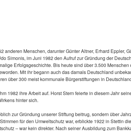
62 anderen Menschen, darunter Günter Altner, Erhard Eppler, G
o Simonis, im Juni 1982 den Aufruf zur Gründung der Deutsch
nmalige Erfolgsgeschichte. Bis heute sind über 3.500 Menschen d
eworden. Mit ihr begann auch das damals Deutschland unbekann
eren über 300 meist kommunale Bürgerstiftungen in Deutschlan
m 1982 ihre Arbeit auf. Horst Stern feierte in diesem Jahr sein
irkens hinter sich.
eblich zur Gründung unserer Stiftung beitrug, sondern über Jah
Stimmen für den Umweltschutz war, erblickte 1922 in Stettin d
chutz – war kein direkter. Nach seiner Ausbildung zum Bankk