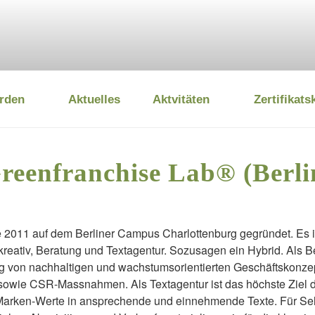
rden
Aktuelles
Aktvitäten
Zertifikats
 UMWELTSTIFTUNG
reenfranchise Lab® (Berli
2011 auf dem Berliner Campus Charlottenburg gegründet. Es ist
kreativ, Beratung und Textagentur. Sozusagen ein Hybrid. Als Be
g von nachhaltigen und wachstumsorientierten Geschäftskonzep
owie CSR-Massnahmen. Als Textagentur ist das höchste Ziel di
Marken-Werte in ansprechende und einnehmende Texte. Für Sel