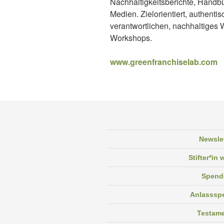
Nachhaltigkeitsberichte, Handbü
Medien. Zielorientiert, authenti
verantwortlichen, nachhaltiges
Workshops.
www.greenfranchiselab.com
Newsle
Stifter*in
Spend
Anlasssp
Testam