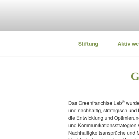
Zum
Inhalt
springen
Stiftung
Aktiv we
DEUTSCHE
G
®
Das Greenfranchise Lab
wurde 
und nachhaltig, strategisch und 
die Entwicklung und Optimierun
und Kommunikationsstrategien s
Nachhaltigkeitsansprüche und 