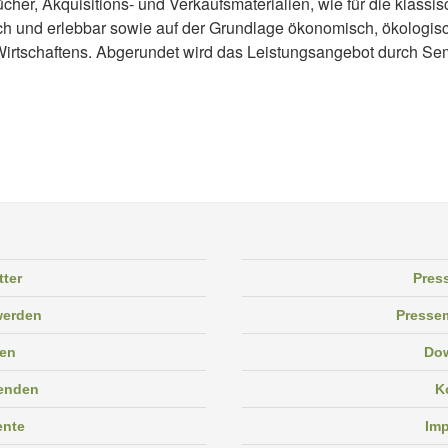
cher, Akquisitions- und Verkaufsmaterialien, wie für die klassi
sch und erlebbar sowie auf der Grundlage ökonomisch, ökologisch
 Wirtschaftens. Abgerundet wird das Leistungsangebot durch Se
tter
Pres
 werden
Pressem
en
Do
enden
K
ente
Im