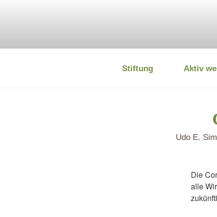
Zum
Inhalt
springen
Stiftung
Aktiv we
DEUTSCHE
Udo E. Sim
Die Cor
alle Wi
zukünft