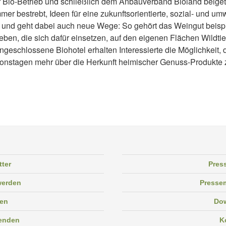
er Bio-Betrieb und schließlich dem Anbauverband Bioland beigetr
mmer bestrebt, Ideen für eine zukunftsorientierte, sozial- und um
 und geht dabei auch neue Wege: So gehört das Weingut beisp
ieben, die sich dafür einsetzen, auf den eigenen Flächen Wildti
geschlossene Biohotel erhalten Interessierte die Möglichkeit, d
ionstagen mehr über die Herkunft heimischer Genuss-Produkte 
tter
Pres
 werden
Pressem
en
Do
enden
K