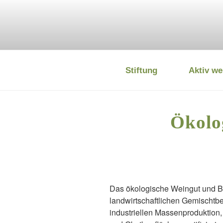
Zum
Inhalt
springen
Stiftung
Aktiv we
DEUTSCHE
Ökolo
Das ökologische Weingut und Bi
landwirtschaftlichen Gemischtb
industriellen Massenproduktion,