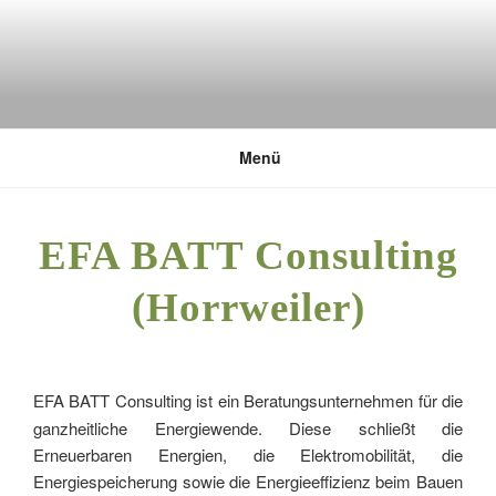
Zum
Inhalt
springen
DEUTSCHE UMWELTSTIFTUNG
Menü
EFA BATT Consulting
(Horrweiler)
FA BATT Consulting ist ein Beratungsunternehmen für die
E
ganzheitliche Energiewende. Diese schließt die
Erneuerbaren Energien, die Elektromobilität, die
Energiespeicherung sowie die Energieeffizienz beim Bauen