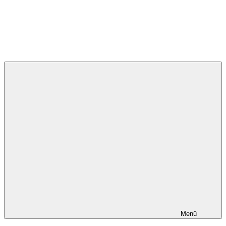
Deutsche Umweltstiftung
Menü