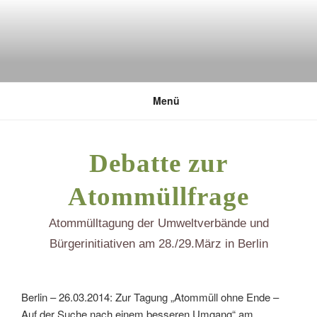
Zum
Inhalt
springen
DEUTSCHE UMWELTSTIFTUNG
Menü
Debatte zur
Atommüllfrage
Atommülltagung der Umweltverbände und
Bürgerinitiativen am 28./29.März in Berlin
Berlin – 26.03.2014: Zur Tagung „Atommüll ohne Ende –
Auf der Suche nach einem besseren Umgang“ am