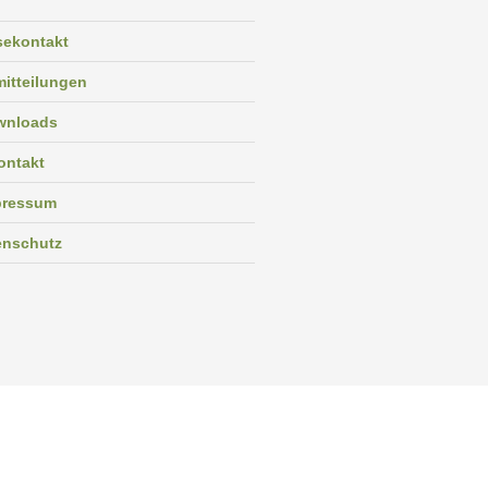
sekontakt
itteilungen
wnloads
ontakt
pressum
enschutz