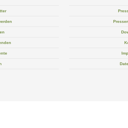
tter
Pres
 werden
Pressem
en
Do
enden
K
ente
Im
n
Dat
Facebook
Instagram
Linkedin