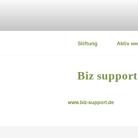
Zum
Inhalt
springen
Stiftung
Aktiv we
DEUTSCHE
Biz suppor
www.biz-support.de