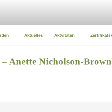
rden
Aktuelles
Aktvitäten
Zertifikats
 UMWELTSTIFTUNG
t – Anette Nicholson-Brow