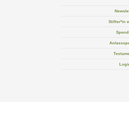
Newsle
Stifter*in
Spend
Anlasssp
Testam
Logi