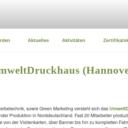
rden
Aktuelles
Aktvitäten
Zertifikats
 UMWELTSTIFTUNG
mweltDruckhaus (Hannove
Werbetechnik, sowie Green Marketing versteht sich das
UmweltD
r Produktion in Norddeutschland. Fast 20 Mitarbeiter produzie
 von der Visitenkarten, über Banner bis hin zu kompletten Fah