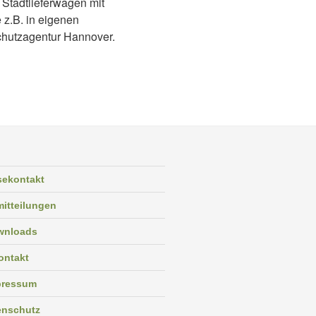
 Stadtlieferwagen mit
 z.B. in eigenen
chutzagentur Hannover.
sekontakt
itteilungen
wnloads
ontakt
pressum
enschutz