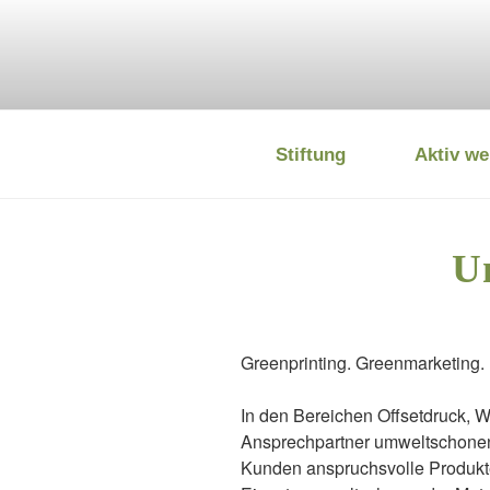
Zum
Inhalt
springen
Stiftung
Aktiv we
DEUTSCHE
U
Greenprinting. Greenmarketing.
In den Bereichen Offsetdruck, 
Ansprechpartner umweltschonende
Kunden anspruchsvolle Produkte