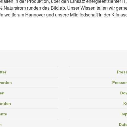
lien in der Produktion, über den Einsatz energieeffizienter IT,
% Naturstrom runden das Bild ab. Unser Wissen teilen wir gerne
mweltforum Hannover und unsere Mitgliedschaft in der Klimas
tter
Pres
 werden
Pressem
en
Do
enden
K
ente
Im
n
Dat