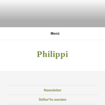
Zum
Inhalt
springen
DEUTSCHE UMWELTSTIFTUNG
Menü
Philippi
Newsletter
Stifter*in werden