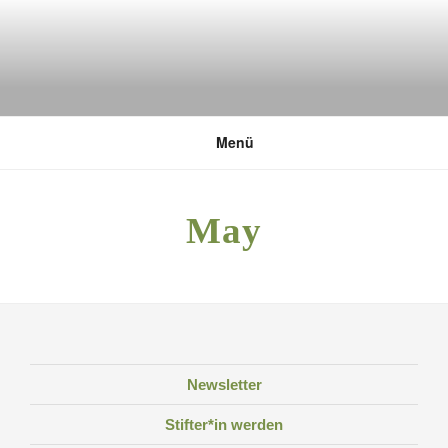
Zum
Inhalt
springen
DEUTSCHE UMWELTSTIFTUNG
Menü
May
Newsletter
Stifter*in werden