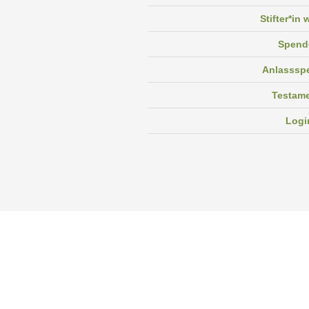
Stifter*in
Spend
Anlasssp
Testam
Logi