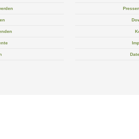
 werden
Pressem
en
Do
enden
K
ente
Im
n
Dat
Facebook
Instagram
Linkedin