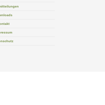
itteilungen
wnloads
ontakt
pressum
enschutz